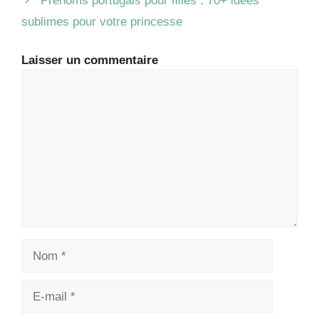
Prénoms portugais pour filles : 70+ idées
sublimes pour votre princesse
Laisser un commentaire
Commentaire
Nom
E-
mail